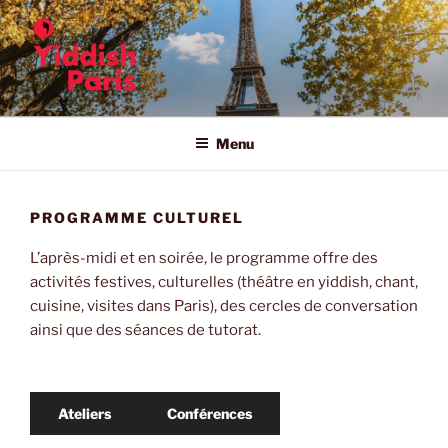
Aller
au
contenu
principal
YIDDISH IN PARIS
The 11th Summer Program for Yiddish Language and Literature in
Paris
Menu
PROGRAMME CULTUREL
L’après-midi et en soirée, le programme offre des
activités festives, culturelles (théâtre en yiddish, chant,
cuisine, visites dans Paris), des cercles de conversation
ainsi que des séances de tutorat.
Ateliers
Conférences